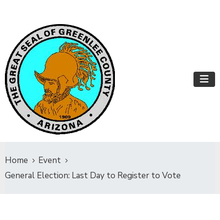
Facebook
Yout
square
Home
Event
General Election: Last Day to Register to Vote