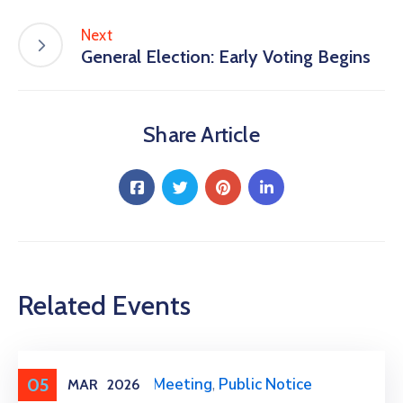
Next
General Election: Early Voting Begins
Share Article
Related Events
05
Meeting
,
Public Meeting
,
Public Notice
MAR
2026